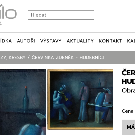
ÍDKA
AUTOŘI
VÝSTAVY
AKTUALITY
KONTAKT
KA
ZY, KRESBY
ČERVINKA ZDENĚK - HUDEBNÍCI
ČER
HUD
Obra
Cena 
MÁ