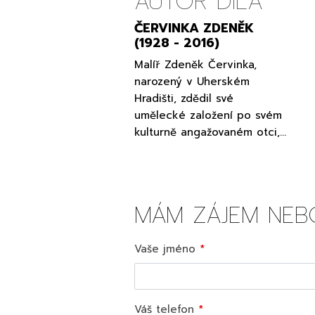
AUTOR DÍLA
ČERVINKA ZDENĚK
(1928 - 2016)
Malíř Zdeněk Červinka,
narozený v Uherském
Hradišti, zdědil své
umělecké založení po svém
kulturně angažovaném otci,…
MÁM ZÁJEM NEB
Vaše jméno
Váš telefon