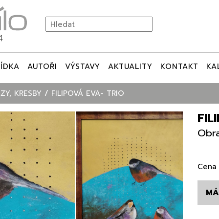
ÍDKA
AUTOŘI
VÝSTAVY
AKTUALITY
KONTAKT
KA
ZY, KRESBY
FILIPOVÁ EVA- TRIO
FIL
Obra
Cena 
MÁ