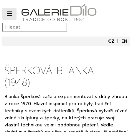
CZ
EN
ŠPERKOVÁ BLANKA
(1948)
Blanka Šperková začala experimentovat s dráty zhruba
v roce 1970. Hlavní inspirací pro ni byly tradiční
techniky slovenských dráteníků. Šperková vytváří různé
volné skulptury a šperky, na kterých pracuje svojí
vlastní technikou velmi podobnou pletení. Vedle
skulptur a šperků se věnuje rovněž ilustraci či natáčení