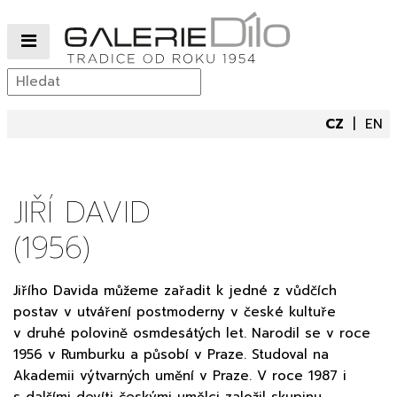
CZ
EN
JIŘÍ DAVID
(1956)
Jiřího Davida můžeme zařadit k jedné z vůdčích
postav v utváření postmoderny v české kultuře
v druhé polovině osmdesátých let. Narodil se v roce
1956 v Rumburku a působí v Praze. Studoval na
Akademii výtvarných umění v Praze. V roce 1987 i
s dalšími devíti českými umělci založil skupinu