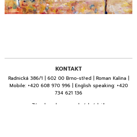
KONTAKT
Radnická 386/1 | 602 00 Brno-střed | Roman Kalina |
Mobile:
+420 608 970 996
| English speaking:
+420
734 621 136
Zásady ochrany osobních údajů
© 2026 GALERIE DÍLO - VŠECHNA PRÁVA VYHRAZENA.
DEVELOPED BY
ACTIMMY A.S
|
POWERED BY PAGE PACK