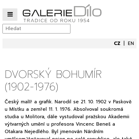
CZ
EN
DVORSKÝ BOHUMÍR
(1902-1976)
Český malíř a grafik. Narodil se 21. 10. 1902 v Paskově
u Místku a zemřel 11. 1. 1976. Absolvoval soukromá
studia u Molitora, dále vystudoval pražskou Akademii
výtvarných umění u profesora Vincenc Beneš a
Otakara Nejedlého. Byl jmenován Nárdním
umělcem.Vystavoval nejen po celé republice, ale také