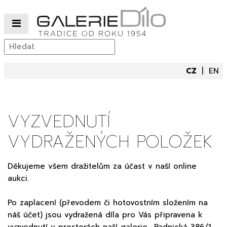
CZ
EN
VYZVEDNUTÍ
VYDRAŽENÝCH POLOŽEK
Děkujeme všem dražitelům za účast v naší online
aukci.
Po zaplacení (převodem či hotovostním složením na
náš účet) jsou vydražená díla pro Vás připravena k
vyzvednutí v prostorách naší galerie- Radnická 386/1,